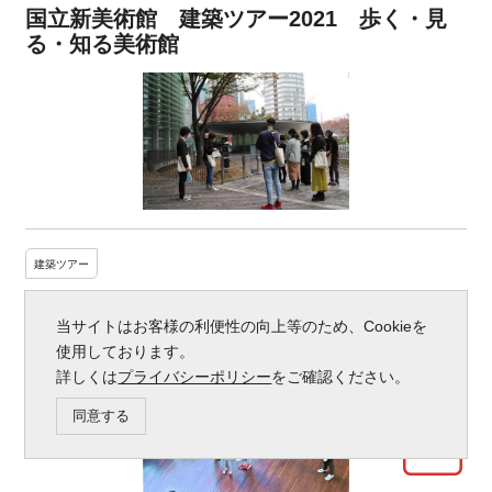
国立新美術館 建築ツアー2021 歩く・見
る・知る美術館
建築ツアー
こどもたんけんツアー2021～国立新美術館
当サイトはお客様の利便性の向上等のため、Cookieを
のひみつをさがそう！家族でたんけん編～
使用しております。
詳しくは
プライバシーポリシー
をご確認ください。
同意する