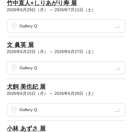
竹中直人+しりあがり寿 展
2026年6月29日（月） ～ 2026年7月11日（土）
Gallery Q
文 眞英 展
2026年6月22日（月） ～ 2026年6月27日（土）
Gallery Q
犬飼 美也妃 展
2026年6月15日（月） ～ 2026年6月20日（土）
Gallery Q
小林 あずさ 展