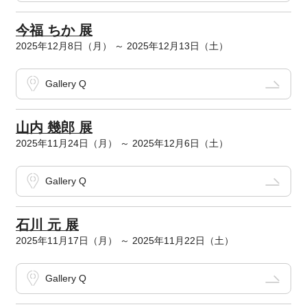
今福 ちか 展
2025年12月8日（月） ～ 2025年12月13日（土）
Gallery Q
山内 幾郎 展
2025年11月24日（月） ～ 2025年12月6日（土）
Gallery Q
石川 元 展
2025年11月17日（月） ～ 2025年11月22日（土）
Gallery Q