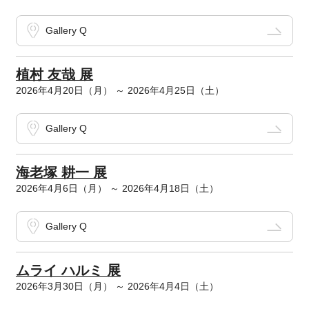
Gallery Q
植村 友哉 展
2026年4月20日（月） ～ 2026年4月25日（土）
Gallery Q
海老塚 耕一 展
2026年4月6日（月） ～ 2026年4月18日（土）
Gallery Q
ムライ ハルミ 展
2026年3月30日（月） ～ 2026年4月4日（土）