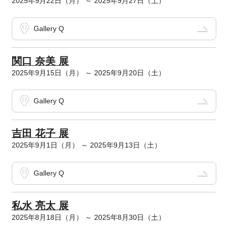
2025年9月22日（月） ～ 2025年9月27日（土）
Gallery Q
関口 奈美 展
2025年9月15日（月） ～ 2025年9月20日（土）
Gallery Q
吉田 花子 展
2025年9月1日（月） ～ 2025年9月13日（土）
Gallery Q
私水 亮太 展
2025年8月18日（月） ～ 2025年8月30日（土）