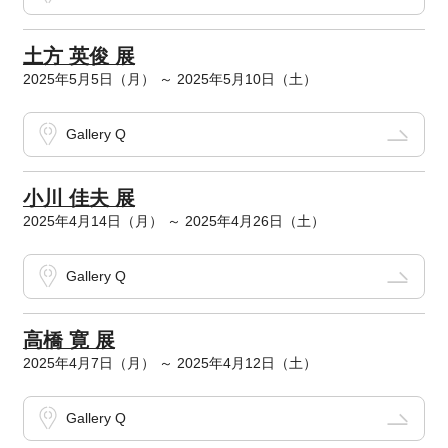
土方 英俊 展
2025年5月5日（月） ～ 2025年5月10日（土）
Gallery Q
小川 佳夫 展
2025年4月14日（月） ～ 2025年4月26日（土）
Gallery Q
高橋 寛 展
2025年4月7日（月） ～ 2025年4月12日（土）
Gallery Q