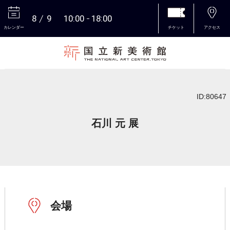
8
9
10:00
18:00
カレンダー
チケット
アクセス
本文へ
ID:80647
石川 元 展
会場