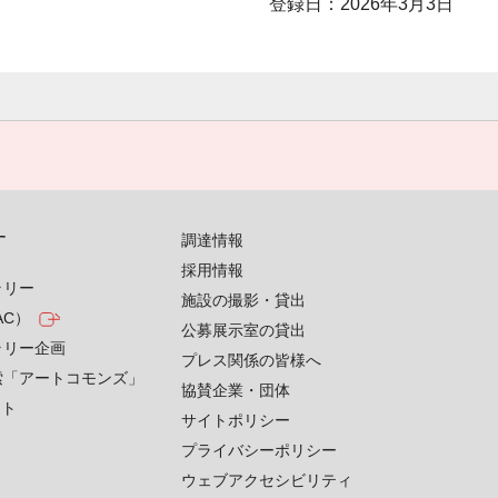
登録日：2026年3月3日
す
調達情報
採用情報
ラリー
施設の撮影・貸出
AC）
公募展示室の貸出
ラリー企画
プレス関係の皆様へ
索「アートコモンズ」
協賛企業・団体
クト
サイトポリシー
プライバシーポリシー
ウェブアクセシビリティ