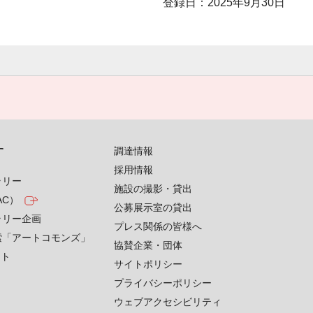
登録日：2025年9月30日
す
調達情報
採用情報
ラリー
施設の撮影・貸出
AC）
公募展示室の貸出
ラリー企画
プレス関係の皆様へ
索「アートコモンズ」
協賛企業・団体
クト
サイトポリシー
プライバシーポリシー
ウェブアクセシビリティ