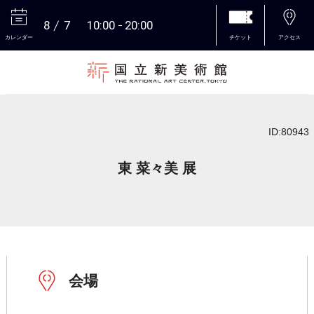
8
7
10:00
20:00
カレンダー
チケット
アクセス
本文へ
ID:80943
東 菜々美 展
会場