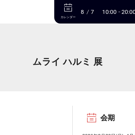
本文へ
8
7
10:00
20:0
カレンダー
ムライ ハルミ 展
会期