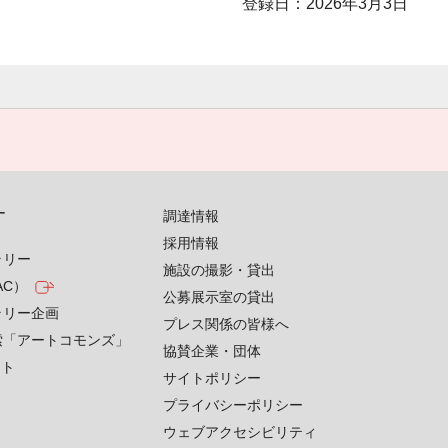
登録日：2026年3月3日
す
調達情報
採用情報
ラリー
施設の撮影・貸出
AC）
公募展示室の貸出
ラリー企画
プレス関係の皆様へ
索「アートコモンズ」
協賛企業・団体
クト
サイトポリシー
プライバシーポリシー
ウェブアクセシビリティ