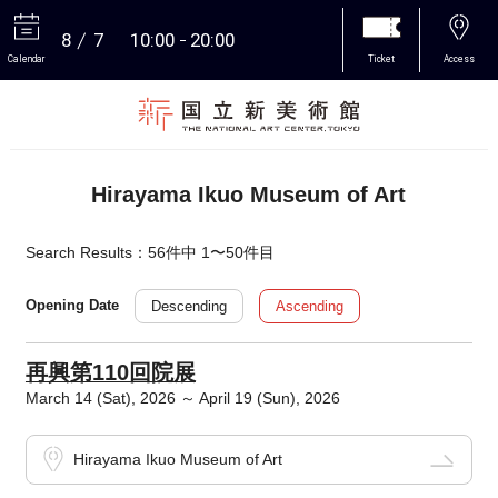
8
7
10:00
20:00
Calendar
Ticket
Access
More
Hirayama Ikuo Museum of Art
Search Results：56件中 1〜50件目
Descending
Ascending
Opening Date
再興第110回院展
March 14 (Sat), 2026 ～ April 19 (Sun), 2026
Hirayama Ikuo Museum of Art