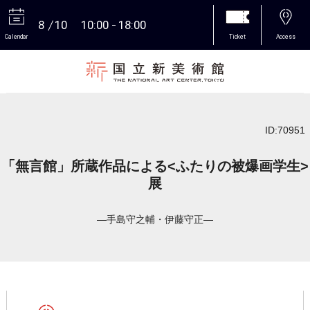
8
10
10:00
18:00
Calendar
Ticket
Access
More
ID:70951
「無言館」所蔵作品による<ふたりの被爆画学生>
展
―手島守之輔・伊藤守正―