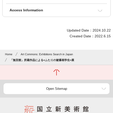
Access Information
Updated Date：2024.10.22
Created Date：2022.6.15
Home
Art Commons: Exhibitions Search in Japan
「無言館」所蔵作品による<ふたりの被爆画学生>展
Open Sitemap