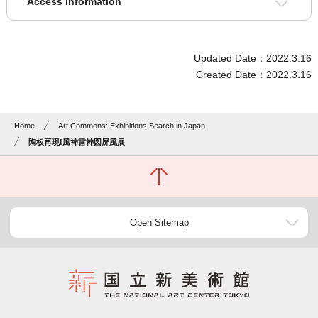
Access Information
Updated Date：2022.3.16
Created Date：2022.3.16
Home
Art Commons: Exhibitions Search in Japan
陶板再現!風神雷神図屏風展
Open Sitemap