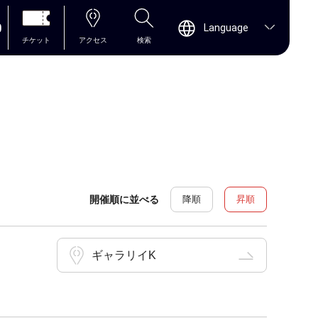
0
Language
チケット
アクセス
検索
開催順に並べる
降順
昇順
ギャラリイK