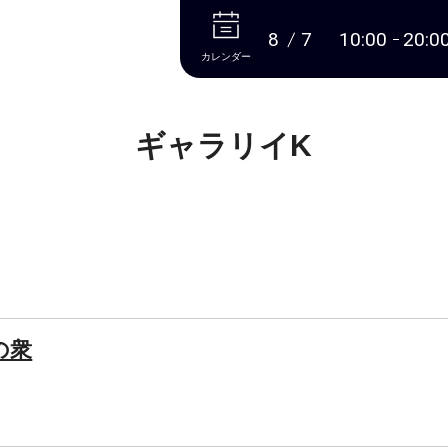
本文へ
8
7
10:00
20:0
カレンダー
ギャラリイK
合の衆