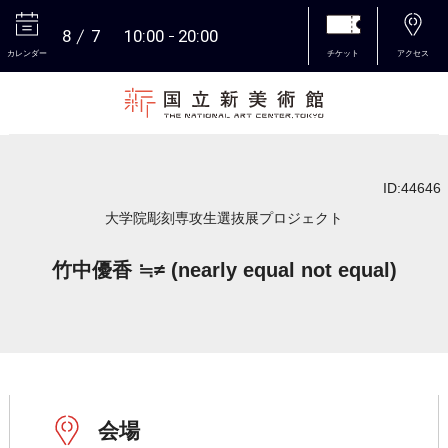
8
7
10:00
20:00
カレンダー
チケット
アクセス
本文へ
ID:44646
大学院彫刻専攻生選抜展プロジェクト
竹中優香 ≒≠ (nearly equal not equal)
会場