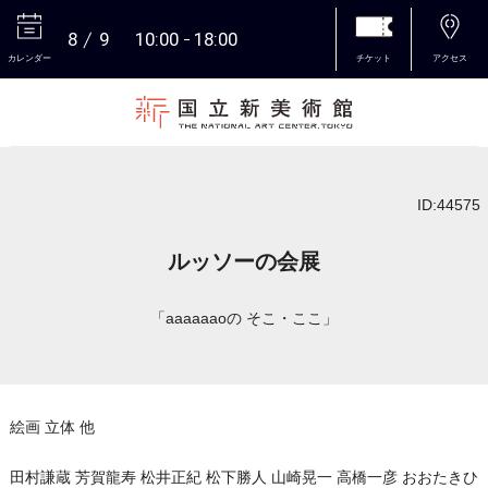
8
9
10:00
18:00
カレンダー
チケット
アクセス
本文へ
ID:44575
ルッソーの会展
「aaaaaaoの そこ・ここ」
絵画 立体 他
田村謙蔵 芳賀龍寿 松井正紀 松下勝人 山崎晃一 高橋一彦 おおたきひ