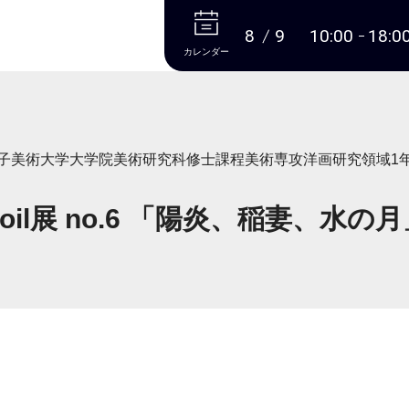
本文へ
8
9
10:00
18:0
カレンダー
子美術大学大学院美術研究科修士課程美術専攻洋画研究領域1
oil展 no.6 「陽炎、稲妻、水の