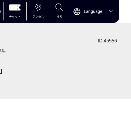
0
Language
チケット
アクセス
検索
ID:45556
年生
月」