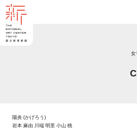
女
C
陽炎 (かげろう)
岩本 麻由 川端 明里 小山 桃