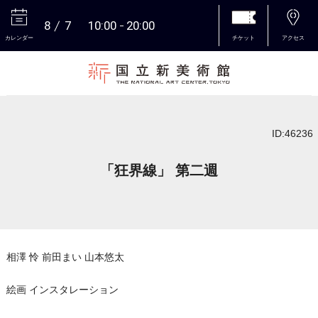
8
7
10:00
20:00
カレンダー
チケット
アクセス
本文へ
ID:46236
「狂界線」 第二週
相澤 怜 前田まい 山本悠太
絵画 インスタレーション