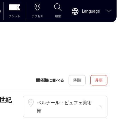
0
Language
チケット
アクセス
検索
開催順に並べる
降順
昇順
世紀
ベルナール・ビュフェ美術
館