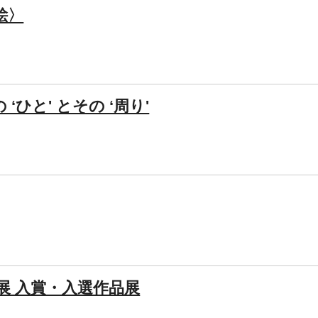
絵〉
ひと' とその ‘周り'
展 入賞・入選作品展