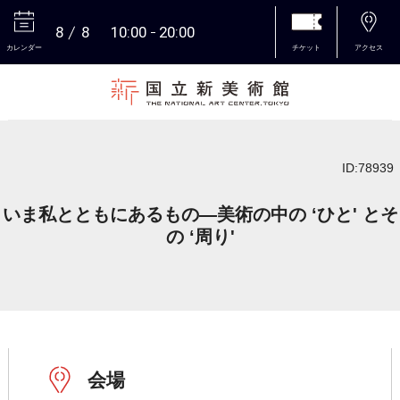
8
8
10:00
20:00
カレンダー
チケット
アクセス
本文へ
ID:78939
いま私とともにあるもの―美術の中の ‘ひと' とそ
の ‘周り'
会場