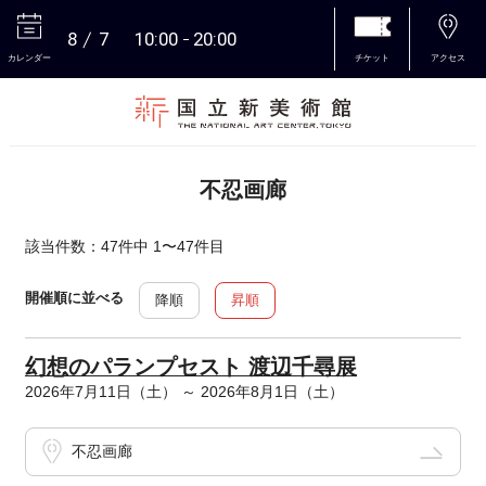
8
7
10:00
20:00
カレンダー
チケット
アクセス
本文へ
不忍画廊
該当件数：47件中 1〜47件目
開催順に並べる
降順
昇順
幻想のパランプセスト 渡辺千尋展
2026年7月11日（土） ～ 2026年8月1日（土）
不忍画廊