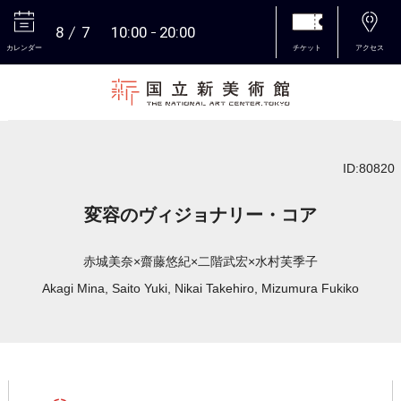
8
7
10:00
20:00
カレンダー
チケット
アクセス
本文へ
ID:80820
変容のヴィジョナリー・コア
赤城美奈×齋藤悠紀×二階武宏×水村芙季子
Akagi Mina, Saito Yuki, Nikai Takehiro, Mizumura Fukiko