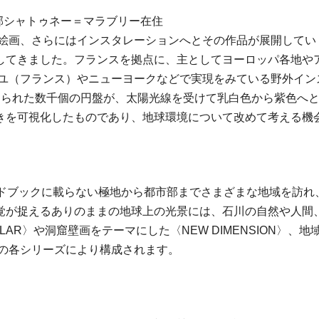
近郊シャトゥネー＝マラブリー在住
フ絵画、さらにはインスタレーションへとその作品が展開して
してきました。フランスを拠点に、主としてヨーロッパ各地や
イユ（フランス）やニューヨークなどで実現をみている野外イ
けられた数千個の円盤が、太陽光線を受けて乳白色から紫色へ
きを可視化したものであり、地球環境について改めて考える機
イドブックに載らない極地から都市部までさまざまな地域を訪れ
覚が捉えるありのままの地球上の光景には、石川の自然や人間
R〉や洞窟壁画をテーマにした〈NEW DIMENSION〉、地
i〉の各シリーズにより構成されます。