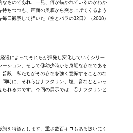
的なものであれ、一見、何が描かれているのかわか
を持ちつつも、画面の奥底から突き上げてくるよう
日観察して描いた《空とバラの32日》（2008）
の経過によってそれらが揮発し変化していくシリー
レーション、そして③幼少時から身近な存在である
、普段、私たちがその存在を強く意識することのな
。同時に、それらはナフタリン、塩、音などといっ
せられるのです。今回の展示では、①ナフタリンと
形態を特徴とします。重さ数百キロもある扱いにく