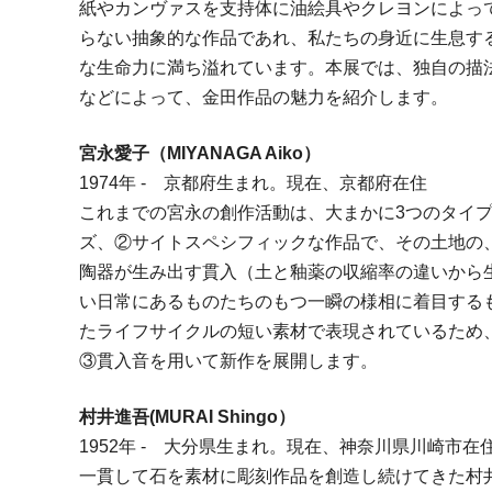
紙やカンヴァスを支持体に油絵具やクレヨンによっ
らない抽象的な作品であれ、私たちの身近に生息す
な生命力に満ち溢れています。本展では、独自の描法
などによって、金田作品の魅力を紹介します。
宮永愛子（MIYANAGA Aiko）
1974年 - 京都府生まれ。現在、京都府在住
これまでの宮永の創作活動は、大まかに3つのタイ
ズ、②サイトスペシフィックな作品で、その土地の
陶器が生み出す貫入（土と釉薬の収縮率の違いから
い日常にあるものたちのもつ一瞬の様相に着目する
たライフサイクルの短い素材で表現されているため
③貫入音を用いて新作を展開します。
村井進吾(MURAI Shingo）
1952年 - 大分県生まれ。現在、神奈川県川崎市在
一貫して石を素材に彫刻作品を創造し続けてきた村