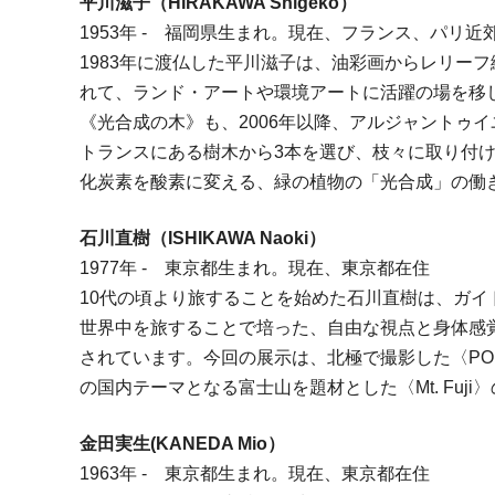
平川滋子（HIRAKAWA Shigeko）
1953年 - 福岡県生まれ。現在、フランス、パリ
1983年に渡仏した平川滋子は、油彩画からレリー
れて、ランド・アートや環境アートに活躍の場を移
《光合成の木》も、2006年以降、アルジャントゥ
トランスにある樹木から3本を選び、枝々に取り付
化炭素を酸素に変える、緑の植物の「光合成」の働
石川直樹（ISHIKAWA Naoki）
1977年 - 東京都生まれ。現在、東京都在住
10代の頃より旅することを始めた石川直樹は、ガ
世界中を旅することで培った、自由な視点と身体感
されています。今回の展示は、北極で撮影した〈POLA
の国内テーマとなる富士山を題材とした〈Mt. Fuj
金田実生(KANEDA Mio）
1963年 - 東京都生まれ。現在、東京都在住