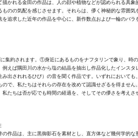
て描かれる金田の作品は、人の顔や植物などが認められる具象
るものの気配を感じさせます。それらは、儚く神秘的な雰囲気
を追求した近年の作品を中心に、新作数点および一輪のバラを毎
プに集約されます。①身近にあるものをナフタリンで象り、時
、例えば隅田川の水から塩の結晶を抽出し作品化したインスタ
生み出されれるひび）の音を聞く作品です。いずれにおいても
もので、私たちはそれらの存在を改めて認識せざるを得ません
、私たちは否が応でも時間の経過を、そしてその儚さを考えさ
住
井の作品は、主に黒御影石を素材とし、直方体など幾何学的な