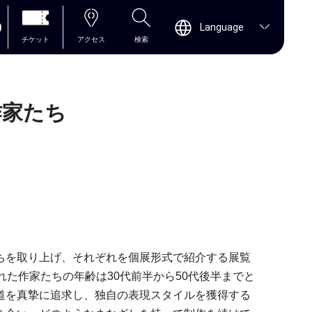
0
Language
チケット
アクセス
検索
作家たち
ちを取り上げ、それぞれを個展形式で紹介する展覧
た作家たちの年齢は30代前半から50代後半までと
道を真摯に追求し、独自の表現スタイルを獲得する