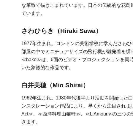
な筆致で描きこまれています。日本の伝統的な花鳥
ています。
さわひらき（Hiraki Sawa）
1977年生まれ。ロンドンの美術学校に学んださわ
部屋の中でミニチュアサイズの飛行機が離発着を繰り返
≪hako≫は、6面のビデオ・プロジェクションを
いた象徴的な作品です。
白井美穂（Mio Shirai）
1962年生まれ。1980年代後半より活動を開始
ンスタレーション作品により、早くから注目されました
Act≫、≪西洋料理山猫軒≫、≪L'Amour≫の
きます。