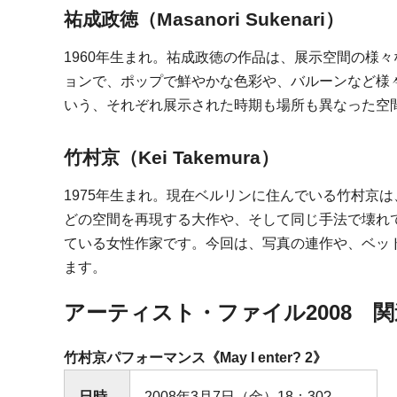
祐成政徳（Masanori Sukenari）
1960年生まれ。祐成政徳の作品は、展示空間の様
ョンで、ポップで鮮やかな色彩や、バルーンなど様々な
いう、それぞれ展示された時期も場所も異なった空
竹村京（Kei Takemura）
1975年生まれ。現在ベルリンに住んでいる竹村京
どの空間を再現する大作や、そして同じ手法で壊れ
ている女性作家です。今回は、写真の連作や、ベッ
ます。
アーティスト・ファイル2008 
竹村京パフォーマンス《May I enter? 2》
日時
2008年3月7日（金）18：30?