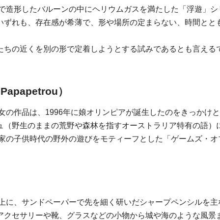
ムで造形したバルーンの中にヘリウムガスを満たした「浮遊」
いずれも、存在感が希薄で、形や場所の定まらない、時間とと
たちの近くを別の形で定着しようとする試みであるとも言える
apapetrou）
彼女の作品は、1996年に娘オリンピアが誕生したのをきっか
ュ（野生のままの荒野や森林を指すオーストラリア特有の語）
作家の子供時代の野外の遊びをモティーフとした「ゲームズ・オ
の上に、サンドペーパーで先を細く研いだシャープペンシルを
アクセサリーや靴、グラスなどの小物から城や海のような風景