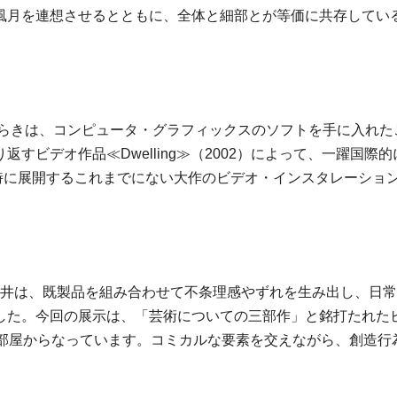
風月を連想させるとともに、全体と細部とが等価に共存してい
ひらきは、コンピュータ・グラフィックスのソフトを手に入れ
すビデオ作品≪Dwelling≫（2002）によって、一躍国
同時に展開するこれまでにない大作のビデオ・インスタレーショ
した白井は、既製品を組み合わせて不条理感やずれを生み出し、
。今回の展示は、「芸術についての三部作」と銘打たれたビデオ・
三つの部屋からなっています。コミカルな要素を交えながら、創