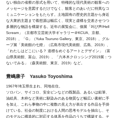
ない独自の省察の形式を用いて、特権的な現代美術の観客への
メッセージを意図するだけでなく、観客とのあいだに特異なコ
ミュニケーションをもたらす。土地固有の歴史的主題から身近
な大衆的主題まで着想源は幅広く、現実と虚構を交差させつつ
多層的な物語を構築する。近年の展覧会に、個展「叫び声/Hell
Scream」（京都市立芸術大学ギャラリー＠KCUA、京都、
2018）、「G」（Yuka Tsuruno Gallery、東京、2018）、グル
ープ展「美術館の七燈」（広島市現代美術館、広島、2019）、
「わたしはどこにいる？ 道標をめぐるアートとデザイン」（富
山県美術館、富山、2019）、「六本木クロッシング2019展：つ
ないでみる」（森美術館、東京、2019）など。
豊嶋康子 Yasuko Toyoshima
1967年埼玉県生まれ、同地在住。
ソロバン、サイコロ、安全ピンなどの既製品、あるいは鉛筆、
油絵具、木枠など美術に馴染みのある物質など幅広い素材に手
を加え、これら事物の中に複数の見え方が表出する作品を手掛
けている。社会の制度における人間の思考モデルを抽出し、そ
のモデルに構造的に対応する体系を作品のうちで構築する。そ