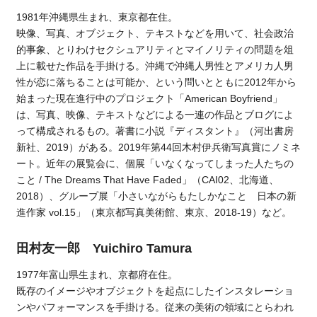
1981年沖縄県生まれ、東京都在住。
映像、写真、オブジェクト、テキストなどを用いて、社会政治
的事象、とりわけセクシュアリティとマイノリティの問題を俎
上に載せた作品を手掛ける。沖縄で沖縄人男性とアメリカ人男
性が恋に落ちることは可能か、という問いとともに2012年から
始まった現在進行中のプロジェクト「American Boyfriend」
は、写真、映像、テキストなどによる一連の作品とブログによ
って構成されるもの。著書に小説『ディスタント』（河出書房
新社、2019）がある。2019年第44回木村伊兵衛写真賞にノミネ
ート。近年の展覧会に、個展「いなくなってしまった人たちの
こと / The Dreams That Have Faded」（CAI02、北海道、
2018）、グループ展「小さいながらもたしかなこと 日本の新
進作家 vol.15」（東京都写真美術館、東京、2018-19）など。
田村友一郎 Yuichiro Tamura
1977年富山県生まれ、京都府在住。
既存のイメージやオブジェクトを起点にしたインスタレーショ
ンやパフォーマンスを手掛ける。従来の美術の領域にとらわれ