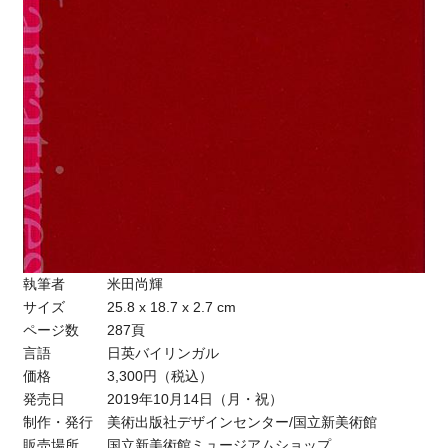
執筆者 米田尚輝
サイズ 25.8 x 18.7 x 2.7 cm
ページ数 287頁
言語 日英バイリンガル
価格 3,300円（税込）
発売日 2019年10月14日（月・祝）
制作・発行 美術出版社デザインセンター/国立新美術館
販売場所 国立新美術館ミュージアムショップ