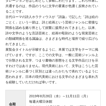
タレーションをはじめとして多岐にわたります。これら作家に
共通するのは、作品のうちに文学の要素が色濃く反映されてい
ることです。
古代ローマの詩人ホラティウスが『詩論』で記した「詩は絵の
ごとく」という一節は、詩と絵画という芸術ジャンルに密接な
関係を認める拠り所として頻繁に援用されてきました。以来、
詩や文学のような言語芸術と、絵画や彫刻のような視覚芸術と
の類縁関係を巡る議論は、さまざまな時代と場所で繰り広げら
れてきました。
展覧会タイトルが示唆するように、本展では文学をテーマに掲
げています。ですが、ここでの文学は、一般に芸術ジャンル上
で分類される文学、つまり書物の形態をとる文学作品だけを示
すわけではありません。現代美術において、文学はこうした芸
術ジャンルに基づく区別とは違ったかたちで表れているように
思われます。日本の現代美術における文学のさまざまな表れ方
を経験していただければ幸いです。
2019年8月28日（水）～11月11日（月）
毎週火曜日休館
会期