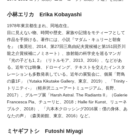
小林エリカ Erika Kobayashi
1978年東京都生まれ、同地在住。
目に見えない物、時間や歴史、家族や記憶をモティーフとして
作品を手掛ける。著作には、小説『マダム・キュリーと朝食
を』（集英社、2014、第27回三島由紀夫賞候補と第151回芥川
龍之介賞候補にノミネート）、放射能の科学史を巡るマンガ
『光の子ども1, 2』（リトルモア、2013、2016）、などがあ
る。近年では映像、ドローイング、テキストを交えたインスタ
レーションも多数発表している。近年の展覧会に、個展「野鳥
の森1F」（Yutaka Kikutake Gallery、東京、2019）、「Trinity -
トリニティ-」（軽井沢ニューアートミュージアム、長野、
2017）、グループ展「Harsh Astral. The Radiants II」（Galerie
Francesca Pia、チューリヒ、2018；Halle für Kunst、リューネ
ブルク、2018）、「六本木クロッシング2016展：僕の身体、あ
なたの声」（森美術館、東京、2016）など。
ミヤギフトシ Futoshi Miyagi