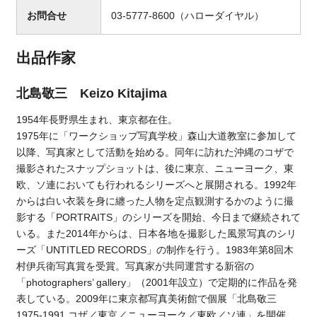
お問合せ
03-5777-8600（ハローダイヤル）
出品作家
北島敬三 Keizo Kitajima
1954年長野県生まれ、東京都在住。
1975年に「ワークショップ写真学校」森山大道教室に参加して
以降、写真家として活動を始める。同年に訪れた沖縄のコザで
撮影されたスナップショットは、後に東京、ニューヨーク、東
欧、ソ連においても行われるシリーズへと展開される。1992年
からは白い衣装を身に纏った人物を定点観測するかのように撮
影する「PORTRAITS」のシリーズを開始、今日まで継続されて
いる。また2014年からは、日本各地を撮影した風景写真のシリ
ーズ「UNTITLED RECORDS」の制作を行う。1983年第8回木
村伊兵衛写真賞を受賞。写真家が共同運営する新宿の
「photographers’ gallery」（2001年設立）で定期的に作品を発
表している。2009年に東京都写真美術館で個展「北島敬三
1975-1991 コザ／東京／ニューヨーク／東欧／ソ連」を開催。