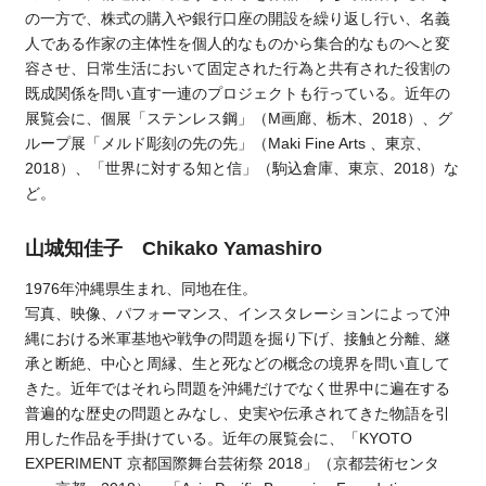
の一方で、株式の購入や銀行口座の開設を繰り返し行い、名義
人である作家の主体性を個人的なものから集合的なものへと変
容させ、日常生活において固定された行為と共有された役割の
既成関係を問い直す一連のプロジェクトも行っている。近年の
展覧会に、個展「ステンレス鋼」（M画廊、栃木、2018）、グ
ループ展「メルド彫刻の先の先」（Maki Fine Arts 、東京、
2018）、「世界に対する知と信」（駒込倉庫、東京、2018）な
ど。
山城知佳子 Chikako Yamashiro
1976年沖縄県生まれ、同地在住。
写真、映像、パフォーマンス、インスタレーションによって沖
縄における米軍基地や戦争の問題を掘り下げ、接触と分離、継
承と断絶、中心と周縁、生と死などの概念の境界を問い直して
きた。近年ではそれら問題を沖縄だけでなく世界中に遍在する
普遍的な歴史の問題とみなし、史実や伝承されてきた物語を引
用した作品を手掛けている。近年の展覧会に、「KYOTO
EXPERIMENT 京都国際舞台芸術祭 2018」（京都芸術センタ