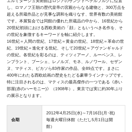
エルミタージュ美術館はロシアのサンクトペテルブルクに位置
し、ロマノフ王朝の歴代皇帝の宮殿からなる建物と、300万点を
超える所蔵作品とが見事な調和を織りなす、世界有数の美術館
です。本展覧会では同館の優れた所蔵品の中から、16世紀から
20世紀初頭における西欧美術の「顔」ともいうべき名作を、そ
の世紀を象徴するキーワードを軸に紹介します。
16世紀＝人間の世紀、17世紀＝黄金の世紀、18世紀＝革命の世
紀、19世紀＝進化する世紀、そして20世紀＝アヴァンギャルド
の世紀。各世紀を彩るのは、ティツィアーノ、ルーベンス、レ
ンブラント、ブーシェ、レノルズ、モネ、ルノワール、セザン
ヌ、マティス、ピカソら83作家の作品、全89点です。まさに
400年にわたる西欧絵画の歴史をたどる豪華ラインナップです。
特に注目されるのは、マティスの最高傑作の一つである《赤い
部屋(赤のハーモニー)》（1908年）。東京では実に約30年ぶり
の展示となります。
2012年4月25日(水)～7月16日(月･祝)
会期
毎週火曜日休館（ただし5月1日は開
館）