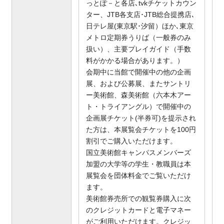
っとぽ－と各店､tvkチケットカウン
ター、JTB各支店･JTB総合提携店､
日テレ屋(東京駅･汐留）ほか､東京
メトロ定期券うりば（一般券のみ
扱い）、主要プレイガイド（手数
料がかかる場合があります。）
会期中に当館で開催中の他の企画
展、および公募展、またサントリ
ー美術館、森美術館（六本木アー
ト・トライアングル）で開催中の
企画展チケット(半券可)を提示され
た方は、本展覧会チケットを100円
割引でご購入いただけます。
国立美術館キャンパスメンバーズ
加盟の大学等の学生・教職員は本
展覧会を団体料金でご覧いただけ
ます。
美術館券売所での観覧券購入に次
のクレジットカードと電子マネー
がご利用いただけます。クレジッ