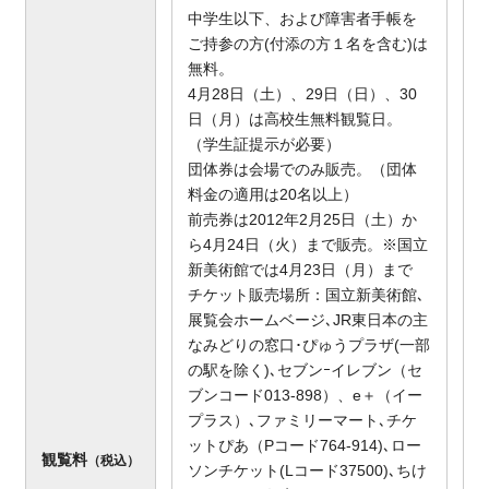
中学生以下、および障害者手帳を
ご持参の方(付添の方１名を含む)は
無料。
4月28日（土）、29日（日）、30
日（月）は高校生無料観覧日。
（学生証提示が必要）
団体券は会場でのみ販売。（団体
料金の適用は20名以上）
前売券は2012年2月25日（土）か
ら4月24日（火）まで販売。※国立
新美術館では4月23日（月）まで
チケット販売場所：国立新美術館､
展覧会ホームベージ､JR東日本の主
なみどりの窓口･ぴゅうプラザ(一部
の駅を除く)､セブンｰイレブン（セ
ブンコード013-898）、e＋（イー
プラス）､ファミリーマート､チケ
ットぴあ（Pコード764-914)､ロー
観覧料
（税込）
ソンチケット(Lコード37500)､ちけ