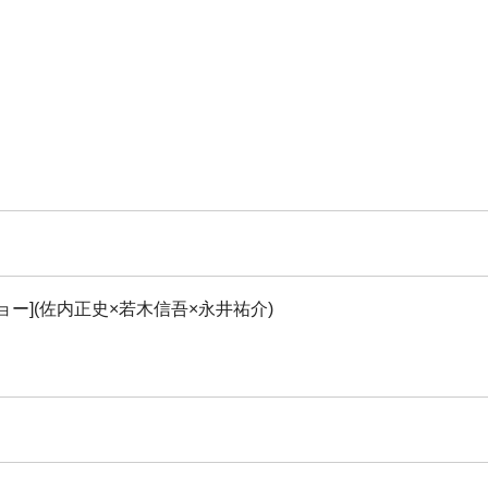
イショー](佐内正史×若木信吾×永井祐介)