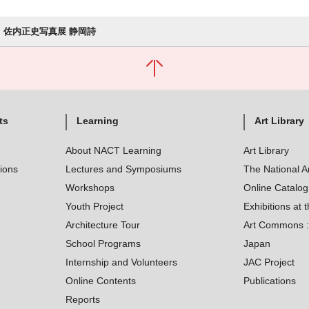
佐内正史写真展 静岡詩
ts
Learning
Art Library
About NACT Learning
Art Library
tions
Lectures and Symposiums
The National A
Workshops
Online Catalo
Youth Project
Exhibitions at t
Architecture Tour
Art Commons : 
School Programs
Japan
Internship and Volunteers
JAC Project
Online Contents
Publications
Reports