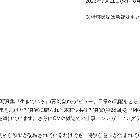
2023年7月11日(火)ー8月
※開館状況は急遽変更
97年に写真集『生きている』(青幻舎)でデビュー、日常の気配を
をあげた写真家に贈られる木村伊兵衛写真賞(第28回)を『MAP』
を続けています。さらにCMや雑誌での仕事、シンガーソング
史的な瞬間が記録されているわけでも、特別な意味が含まれて