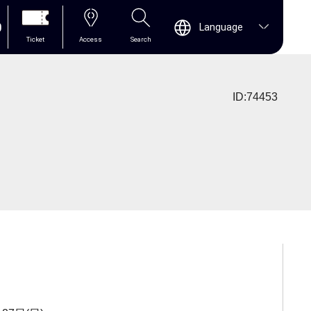
0
Language
Ticket
Access
Search
ID:74453