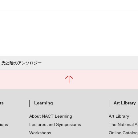
光と陰のアンソロジー
ts
Learning
Art Library
About NACT Learning
Art Library
tions
Lectures and Symposiums
The National A
Workshops
Online Catalo