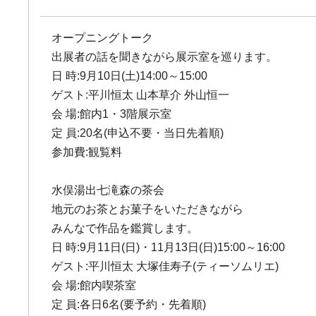
オープニングトーク
出展者の話を聞きながら展示室を巡ります。
日 時:9月10日(土)14:00～15:00
ゲスト:平川恒太 山本草介 外山恒一
会 場:館内1・3階展示室
定 員:20名(申込不要・当日先着順)
参加費:観覧料
水俣湯出七滝森の茶会
地元のお茶とお菓子をいただきながら
みんなで作品を鑑賞します。
日 時:9月11日(日)・11月13日(日)15:00～16:00
ゲスト:平川恒太 大塚佳寿子(ティーソムリエ)
会 場:館内喫茶室
定 員:各日6名(要予約・先着順)