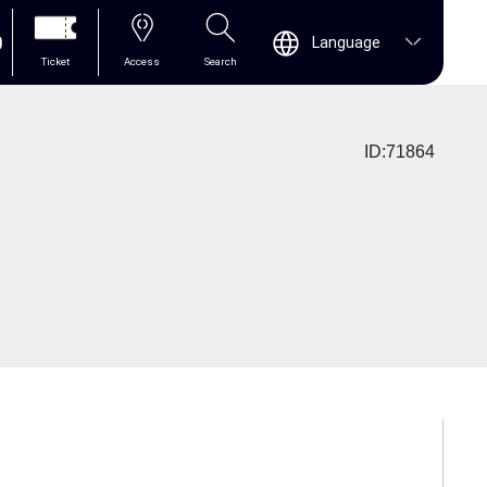
0
Language
Ticket
Access
Search
ID:71864