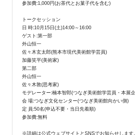
参加費:1,000円(お茶代とお菓子代を含む)
トークセッション
日 時:10月15日(土)14:00～16:00
ゲスト:第一部
外山恒一
佐々木玄太郎(熊本市現代美術館学芸員)
加藤笑平(美術家)
第二部
外山恒一
佐々木敦(思考家)
モデレーター:楠本智郎(つなぎ美術館学芸員・本展企
会 場:つなぎ文化センター(つなぎ美術館向かい側)
定 員:50名(申込不要・当日先着順)
参加費:無料
※詳細は公式ウェブサイトとSNSでお知らせします