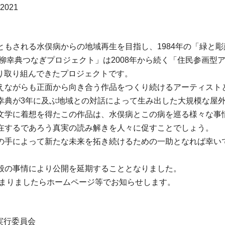
 2021
ともされる水俣病からの地域再生を目指し、1984年の「緑と
柳幸典つなぎプロジェクト」は2008年から続く「住民参画型ア
たり取り組んできたプロジェクトです。
えながらも正面から向き合う作品をつくり続けるアーティスト
幸典が3年に及ぶ地域との対話によって生み出した大規模な屋
文学に着想を得たこの作品は、水俣病とこの病を巡る様々な事
在するであろう真実の読み解きを人々に促すことでしょう。
の手によって新たな未来を拓き続けるための一助となれば幸い
般の事情により公開を延期することとなりました。
決まりましたらホームページ等でお知らせします。
実行委員会