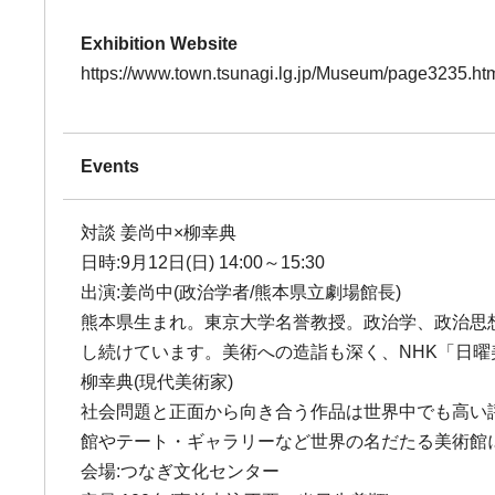
Exhibition Website
https://www.town.tsunagi.lg.jp/Museum/page3235.ht
Events
対談 姜尚中×柳幸典
日時:9月12日(日) 14:00～15:30
出演:姜尚中(政治学者/熊本県立劇場館長)
熊本県生まれ。東京大学名誉教授。政治学、政治思
し続けています。美術への造詣も深く、NHK「日
柳幸典(現代美術家)
社会問題と正面から向き合う作品は世界中でも高い
館やテート・ギャラリーなど世界の名だたる美術館
会場:つなぎ文化センター