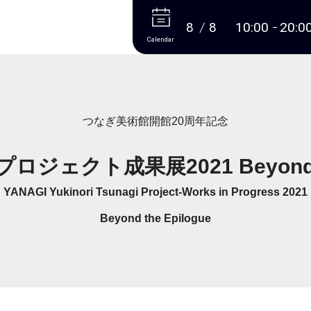
More
8
8
10:00
20:0
Calendar
つなぎ美術館開館20周年記念
ェクト成果展2021 Beyond th
YANAGI Yukinori Tsunagi Project-Works in Progress 2021
Beyond the Epilogue