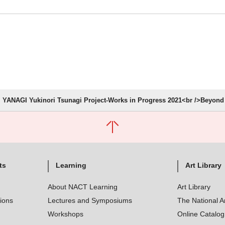
YANAGI Yukinori Tsunagi Project-Works in Progress 2021<br />Beyond
ts
Learning
Art Library
About NACT Learning
Art Library
tions
Lectures and Symposiums
The National A
Workshops
Online Catalo