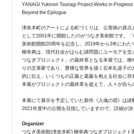
YANAGI Yukinori Tsunagi Project-Works in Progress
Beyond the Epilogue
津奈木町のアートによる町づくりは、公害病の原点
として2001年に開館したのがつなぎ美術館です。「
美術館開館20周年を記念し、2019年から3年にわ
柳幸典は、現代社会がはらむ諸問題にユーモアを交
つなぎプロジェクト」の最終章となる本展では、柳
りの文筆家であり、豊穣な世界を描く石牟礼道子の
的に伝え、いくつもの正義と葛藤を抱える社会に存
本展がプロジェクトの最終章を超えて、人々が自ら
本展にて展示を予定していた新作《入魂の宿》は諸
2021年度中の公開を目指していますので、詳細が
Organizer
つなぎ美術館(津奈木町) 柳幸典つなぎプロジェクト