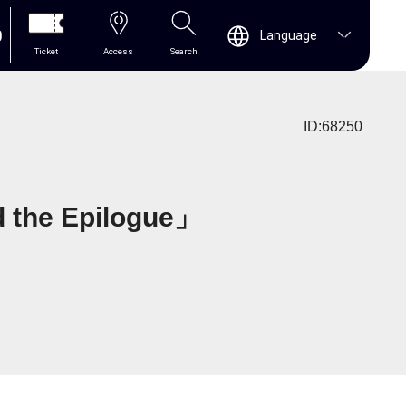
0
Language
Ticket
Access
Search
ID:68250
e Epilogue」