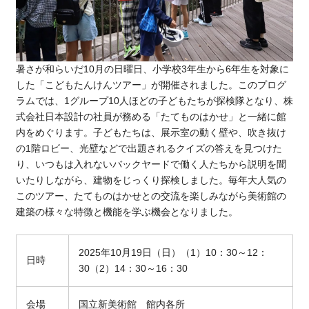
暑さが和らいだ10月の日曜日、小学校3年生から6年生を対象に
した「こどもたんけんツアー」が開催されました。このプログ
ラムでは、1グループ10人ほどの子どもたちが探検隊となり、株
式会社日本設計の社員が務める「たてものはかせ」と一緒に館
内をめぐります。子どもたちは、展示室の動く壁や、吹き抜け
の1階ロビー、光壁などで出題されるクイズの答えを見つけた
り、いつもは入れないバックヤードで働く人たちから説明を聞
いたりしながら、建物をじっくり探検しました。毎年大人気の
このツアー、たてものはかせとの交流を楽しみながら美術館の
建築の様々な特徴と機能を学ぶ機会となりました。
2025年
10
月
19
日（日）（
1
）
10
：
30
～
12
：
日時
30
（
2
）
14
：
30
～
16
：
30
会場
国立新美術館 館内各所