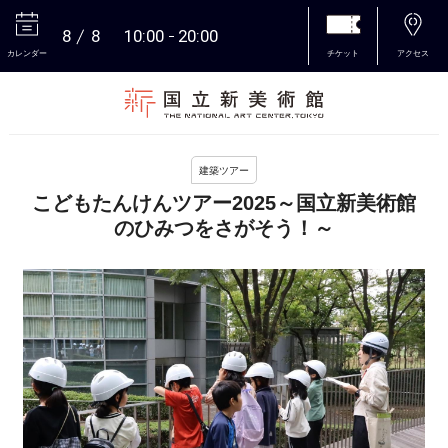
8
8
10:00
20:00
カレンダー
チケット
アクセス
本文へ
建築ツアー
こどもたんけんツアー2025～国立新美術館
のひみつをさがそう！～