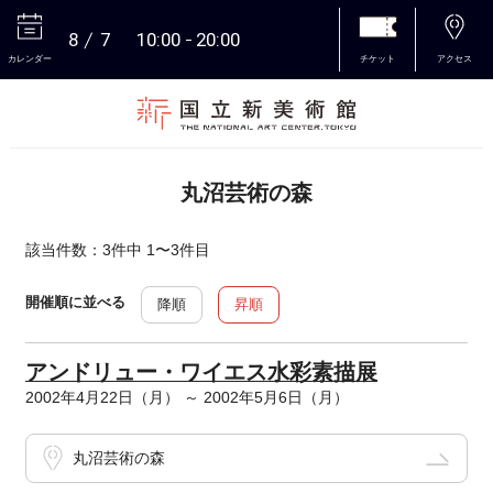
8
7
10:00
20:00
カレンダー
チケット
アクセス
本文へ
丸沼芸術の森
該当件数：3件中 1〜3件目
開催順に並べる
降順
昇順
アンドリュー・ワイエス水彩素描展
2002年4月22日（月） ～ 2002年5月6日（月）
丸沼芸術の森