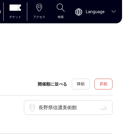
0
Language
チケット
アクセス
検索
開催順に並べる
降順
昇順
長野県信濃美術館