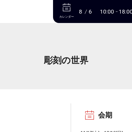
本文へ
8
6
10:00
18:0
カレンダー
彫刻の世界
会期