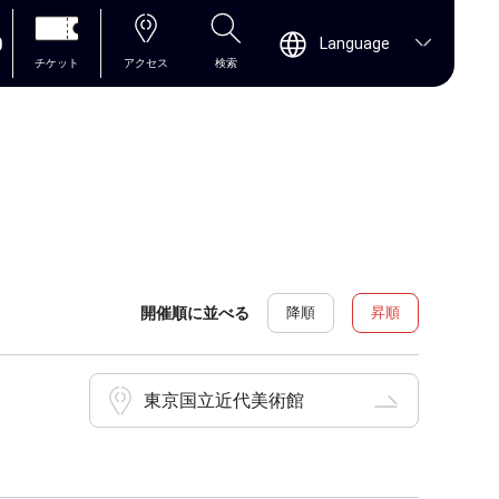
0
Language
チケット
アクセス
検索
開催順に並べる
降順
昇順
東京国立近代美術館