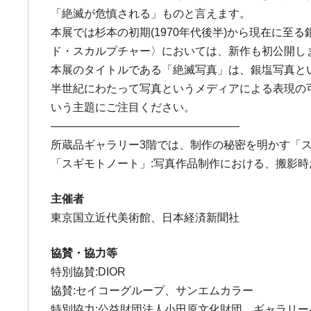
「絶滅が危慎される」ものと言えます。
本展では杉本の初期(1970年代後半)から現在に
ド・スカルプチャー〉においては、新作も初公開し
本展のタイトルである「絶滅写真」は、銀塩写真と
半世紀にわたって写真というメディアによる表現の
いう主題にご注目ください。
—————————————————
所蔵品ギャラリー3階では、制作の秘密を明かす「
「スギモトノート」:写真作品制作における、搬影時
主催者
東京国立近代美術館、日本経済新聞社
協賛・協力等
特別協賛:DIOR
協賛:セイコーグループ、サンエムカラー
特別協力:公益財団法人小田原文化財団、ギャラリー