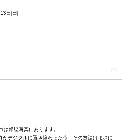
13日|日|
原点は銀塩写真にあります。
真がデジタルに置き換わった今、その技法はまさに