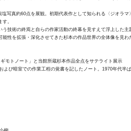
至る銀塩写真約60点を展観。初期代表作として知られる〈ジオラ
ます。
いう技術の終焉と自らの作家活動の終幕を見すえて浮上した主
可能性を拡張・深化させてきた杉本の作品世界の全体像を見わた
スギモトノート」と当館所蔵杉本作品全点をサテライト展示
および暗室での作業工程の覚書を記したノート。1970年代半
小柳