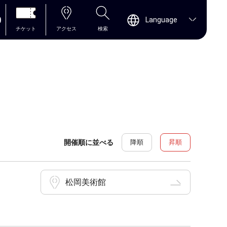
0
Language
チケット
アクセス
検索
開催順に並べる
降順
昇順
松岡美術館