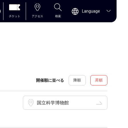
0
Language
チケット
アクセス
検索
開催順に並べる
降順
昇順
国立科学博物館