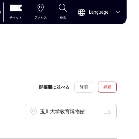
0
Language
チケット
アクセス
検索
開催順に並べる
降順
昇順
玉川大学教育博物館