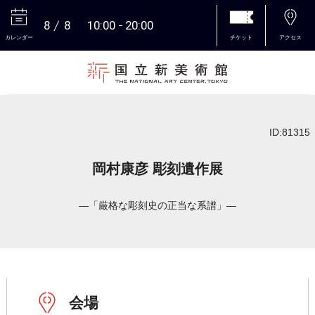
8
8
10:00
20:00
カレンダー
チケット
アクセス
本文へ
ID:81315
岡村康彦 彫刻遺作展
―「厳格な彫刻史の正当な系譜」―
会場