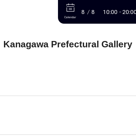
More
8
8
10:00
20:0
Calendar
Kanagawa Prefectural Gallery