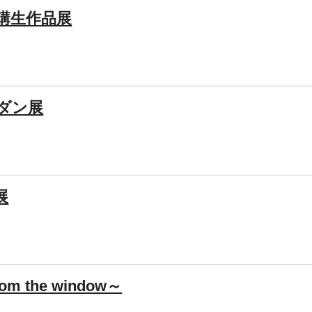
受講生作品展
ダン展
展
 the window～