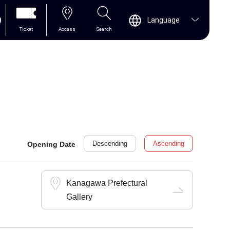
0
Language
Ticket
Access
Search
Descending
Ascending
Opening Date
Kanagawa Prefectural
Gallery