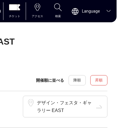
0
Language
チケット
アクセス
検索
ST
開催順に並べる
降順
昇順
デザイン・フェスタ・ギャ
ラリー EAST