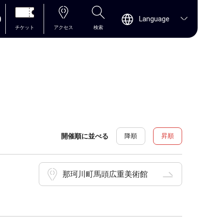
0
Language
チケット
アクセス
検索
開催順に並べる
降順
昇順
那珂川町馬頭広重美術館