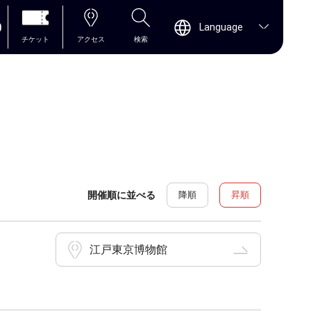
0
Language
チケット
アクセス
検索
開催順に並べる
降順
昇順
江戸東京博物館