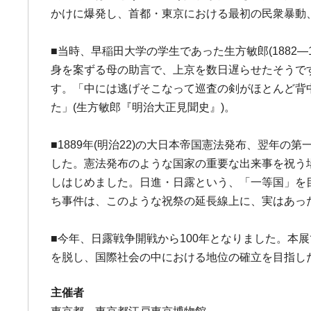
かけに爆発し、首都・東京における最初の民衆暴動
■当時、早稲田大学の学生であった生方敏郎(1882
身を案ずる母の助言で、上京を数日遅らせたそうで
す。「中には逃げそこなって巡査の剣がほとんど背
た」(生方敏郎『明治大正見聞史』)。
■1889年(明治22)の大日本帝国憲法発布、翌
した。憲法発布のような国家の重要な出来事を祝う
しはじめました。日進・日露という、「一等国」を
ち事件は、このような祝祭の延長線上に、実はあっ
■今年、日露戦争開戦から100年となりました。本
を脱し、国際社会の中における地位の確立を目指し
主催者