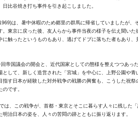
、日比谷焼き打ち事件を引き起こしました。
―1969)は、暑中休暇のため郷里の群馬に帰省していましたが
す。東京に戻った後、友人らから事件当夜の様子を伝え聞いた
中に触ったというものもあり、逃げてドブに落ちた者もあり、
年の第一回帝国議会の開会と、近代国家としての態様を整えつつあ
場として、新しく造営された「宮城」を中心に、上野公園や青
目指す日本が経験した対外戦争の戦勝の興奮も、こうした祝祭
たのです。
展では、この戦争が、首都・東京とそこに暮らす人々に残した「
た明治日本の姿を、人々の苦悶の跡とともに振り返ります。