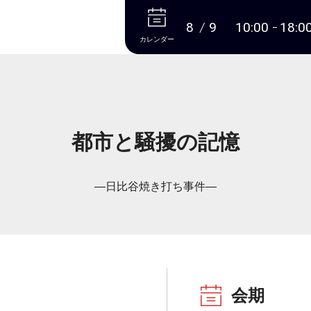
本文へ
8
9
10:00
18:0
カレンダー
都市と騒擾の記憶
―日比谷焼き打ち事件―
会期