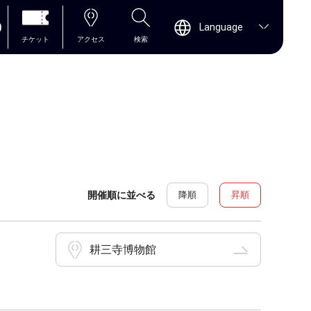
0
Language
チケット
アクセス
検索
開催順に並べる
降順
昇順
耕三寺博物館