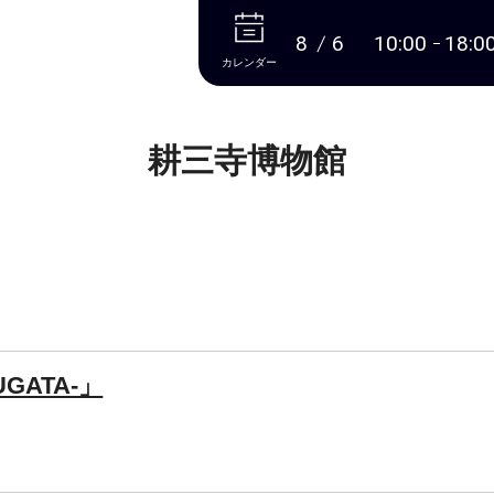
本文へ
8
6
10:00
18:0
カレンダー
耕三寺博物館
GATA-」