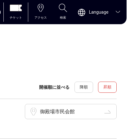
0
Language
チケット
アクセス
検索
開催順に並べる
降順
昇順
御殿場市民会館