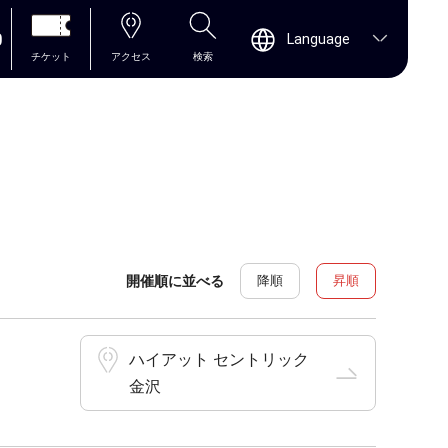
0
Language
チケット
アクセス
検索
開催順に並べる
降順
昇順
ハイアット セントリック
金沢