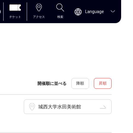
0
Language
チケット
アクセス
検索
開催順に並べる
降順
昇順
城西大学水田美術館