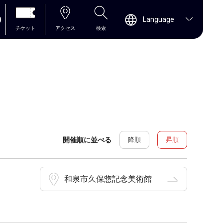
0
Language
チケット
アクセス
検索
開催順に並べる
降順
昇順
和泉市久保惣記念美術館