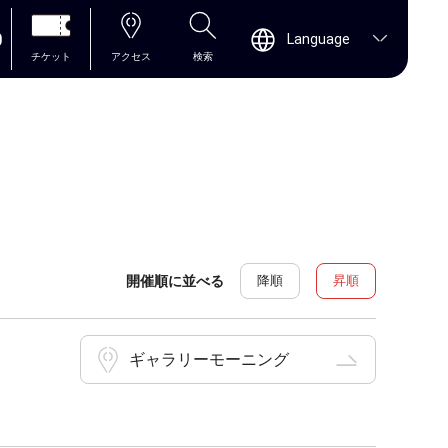
0
Language
チケット
アクセス
検索
開催順に並べる
降順
昇順
ギャラリーモーニング