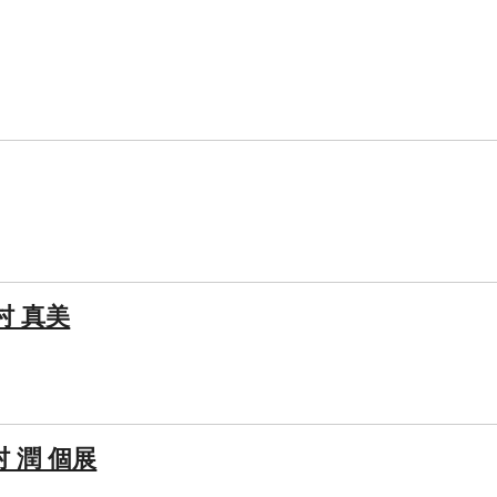
村 真美
 潤 個展