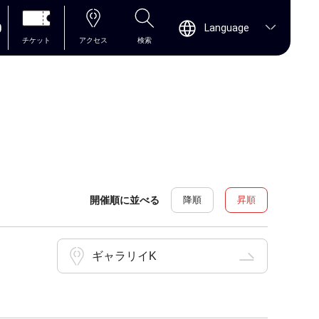
0
Language
チケット
アクセス
検索
開催順に並べる
降順
昇順
ギャラリイK