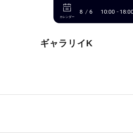
本文へ
8
6
10:00
18:0
カレンダー
ギャラリイK