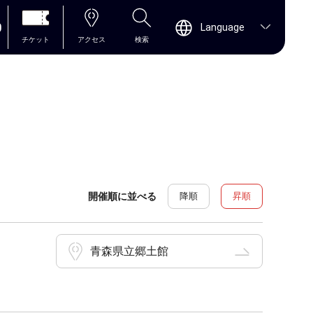
0
Language
チケット
アクセス
検索
開催順に並べる
降順
昇順
青森県立郷土館