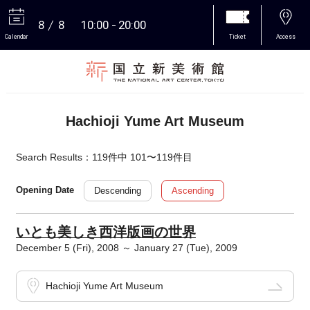
8
8
10:00
20:00
Calendar
Ticket
Access
More
Hachioji Yume Art Museum
Search Results：119件中 101〜119件目
Descending
Ascending
Opening Date
いとも美しき西洋版画の世界
December 5 (Fri), 2008 ～ January 27 (Tue), 2009
Hachioji Yume Art Museum